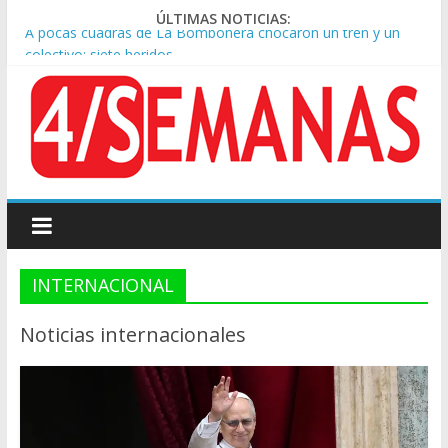
ÚLTIMAS NOTICIAS:
A pocas cuadras de La Bombonera chocaron un tren y un
colectivo: siete heridos
Día de San Cayetano: masiva marcha a Plaza de Mayo de
sindicatos y organizaciones sociales
Pesar por la muerte de Leandro Rud, histórico representante
y conductor de TV
Tras la aprobación de la ley de propiedad privada, Bullrich
apuntó: “Vino un poco endiablada”
Causa AFA: el juez Amarante calificó de “ficción judicial” el
traslado del expediente a Campana
INTERNACIONAL
Noticias internacionales