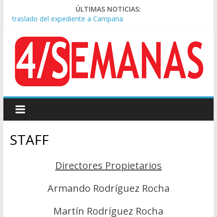
Causa AFA: el juez Amarante calificó de “ficción judicial” el
ÚLTIMAS NOTICIAS:
traslado del expediente a Campana
A pocas cuadras de La Bombonera chocaron un tren y un
colectivo: siete heridos
Día de San Cayetano: masiva marcha a Plaza de Mayo de
sindicatos y organizaciones sociales
Pesar por la muerte de Leandro Rud, histórico representante
y conductor de TV
Tras la aprobación de la ley de propiedad privada, Bullrich
apuntó: “Vino un poco endiablada”
STAFF
Directores Propietarios
Armando Rodríguez Rocha
Martín Rodríguez Rocha