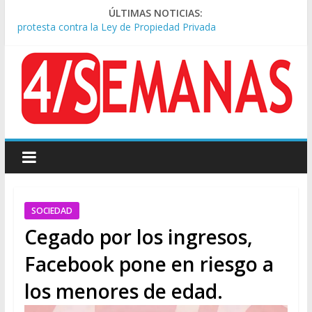
ÚLTIMAS NOTICIAS:
Sturzenegger defendió la Ley de Tierras y lamentó el retiro
del capítulo de extranjerización
Sáenz endurece su postura: rechaza cambios en Manejo del
Fuego y defiende la Ley de Tierras
Tormentas severas y fuertes ráfagas de viento: alerta del
Servicio Meteorológico
Los alquileres de departamentos en la CABA aumentaron
1,6% en julio
Represión frente al Congreso: tres detenidos durante la
protesta contra la Ley de Propiedad Privada
SOCIEDAD
Cegado por los ingresos,
Facebook pone en riesgo a
los menores de edad.