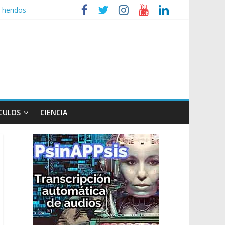
 heridos
ganizaciones sociales
r de TV
 un poco endiablada”
CULOS
CIENCIA