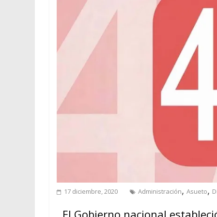
,
,
17 diciembre, 2020
Administración
Asueto
D
El Gobierno nacional estableci