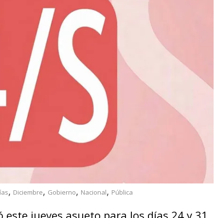
,
,
,
,
ías
Diciembre
Gobierno
Nacional
Pública
ó este jueves asueto para los días 24 y 31