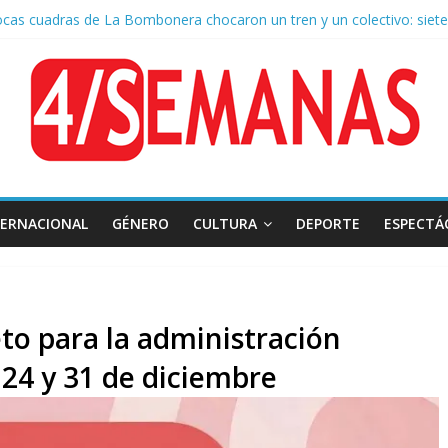
ocas cuadras de La Bombonera chocaron un tren y un colectivo: siete
 de San Cayetano: masiva marcha a Plaza de Mayo de sindicatos y or
r por la muerte de Leandro Rud, histórico representante y conducto
 la aprobación de la ley de propiedad privada, Bullrich apuntó: “Vino
TERNACIONAL
GÉNERO
CULTURA
DEPORTE
ESPECTÁ
to para la administración
 24 y 31 de diciembre