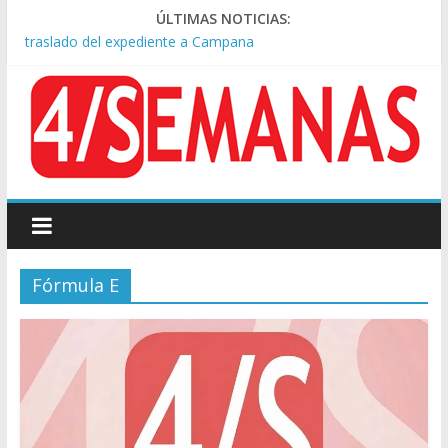
Causa AFA: el juez Amarante calificó de “ficción judicial” el
ÚLTIMAS NOTICIAS:
traslado del expediente a Campana
A pocas cuadras de La Bombonera chocaron un tren y un
colectivo: siete heridos
Día de San Cayetano: masiva marcha a Plaza de Mayo de
sindicatos y organizaciones sociales
Pesar por la muerte de Leandro Rud, histórico representante
y conductor de TV
Tras la aprobación de la ley de propiedad privada, Bullrich
apuntó: “Vino un poco endiablada”
Fórmula E