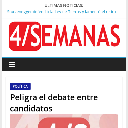
ÚLTIMAS NOTICIAS:
Sturzenegger defendió la Ley de Tierras y lamentó el retiro
del capítulo de extranjerización
Sáenz endurece su postura: rechaza cambios en Manejo del
Fuego y defiende la Ley de Tierras
Tormentas severas y fuertes ráfagas de viento: alerta del
Servicio Meteorológico
Los alquileres de departamentos en la CABA aumentaron
1,6% en julio
Represión frente al Congreso: tres detenidos durante la
protesta contra la Ley de Propiedad Privada
POLÍTICA
Peligra el debate entre
candidatos