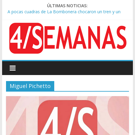
ÚLTIMAS NOTICIAS:
A pocas cuadras de La Bombonera chocaron un tren y un
colectivo: siete heridos
Día de San Cayetano: masiva marcha a Plaza de Mayo de
sindicatos y organizaciones sociales
Pesar por la muerte de Leandro Rud, histórico representante
y conductor de TV
Tras la aprobación de la ley de propiedad privada, Bullrich
apuntó: “Vino un poco endiablada”
Causa AFA: el juez Amarante calificó de “ficción judicial” el
traslado del expediente a Campana
Miguel Pichetto