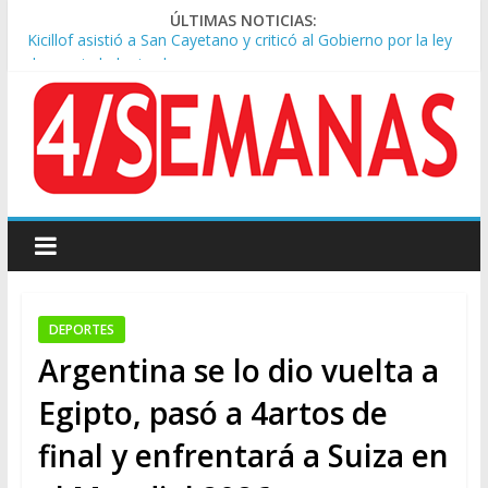
ÚLTIMAS NOTICIAS:
Kicillof asistió a San Cayetano y criticó al Gobierno por la ley
de propiedad privada
Condenaron a la red social Meta a pagar US$567 millones por
afectar la salud mental de niños
Represión frente al Congreso: tres detenidos durante la
protesta contra la Ley de Propiedad Privada
Sturzenegger defendió la Ley de Tierras y lamentó el retiro
del capítulo de extranjerización
Tras la aprobación de la ley de propiedad privada, Bullrich
apuntó: “Vino un poco endiablada”
DEPORTES
Argentina se lo dio vuelta a
Egipto, pasó a 4artos de
final y enfrentará a Suiza en