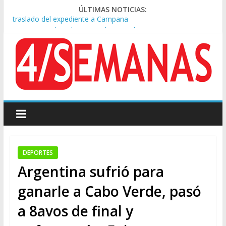
ÚLTIMAS NOTICIAS:
A pocas cuadras de La Bombonera chocaron un tren y un
colectivo: siete heridos
Día de San Cayetano: masiva marcha a Plaza de Mayo de
sindicatos y organizaciones sociales
Pesar por la muerte de Leandro Rud, histórico representante
y conductor de TV
Tras la aprobación de la ley de propiedad privada, Bullrich
apuntó: “Vino un poco endiablada”
Causa AFA: el juez Amarante calificó de “ficción judicial” el
traslado del expediente a Campana
DEPORTES
Argentina sufrió para
ganarle a Cabo Verde, pasó
a 8avos de final y