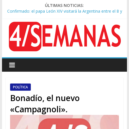
ÚLTIMAS NOTICIAS:
Confirmado: el papa León XIV visitará la Argentina entre el 8 y
el 11 de noviembre
En CABA, los alquileres de departamentos aumentaron 1,6%
en julio
Rechazo a la Ley de Tierras: se espera un fuerte operativo
frente al Congreso
El rechazo al proyecto de Ley de Tierras predominó en las
redes
Manuel Belgrano: Reparación Historia en el solar natal
POLÍTICA
Bonadío, el nuevo
«Campagnoli».