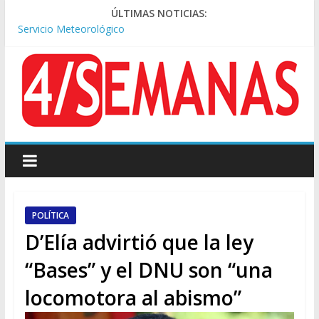
Tormentas severas y fuertes ráfagas de viento: alerta del
ÚLTIMAS NOTICIAS:
Servicio Meteorológico
Los alquileres de departamentos en la CABA aumentaron
1,6% en julio
Represión frente al Congreso: tres detenidos durante la
protesta contra la Ley de Propiedad Privada
Sturzenegger defendió la Ley de Tierras y lamentó el retiro
del capítulo de extranjerización
Sáenz endurece su postura: rechaza cambios en Manejo del
Fuego y defiende la Ley de Tierras
POLÍTICA
D’Elía advirtió que la ley
“Bases” y el DNU son “una
locomotora al abismo”