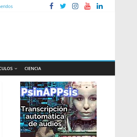
heridos
nizaciones sociales
de TV
n poco endiablada”
expediente a Campana
CULOS
CIENCIA