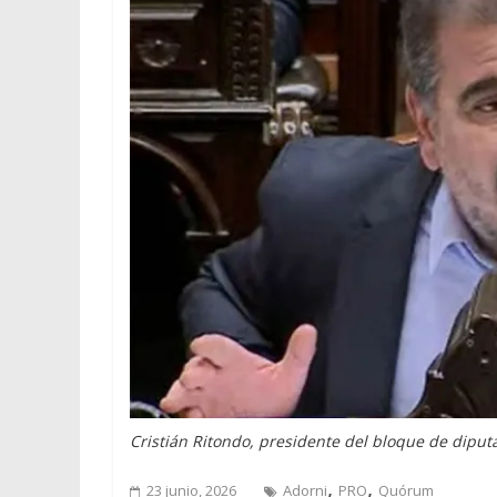
Cristián Ritondo, presidente del bloque de diput
,
,
23 junio, 2026
Adorni
PRO
Quórum