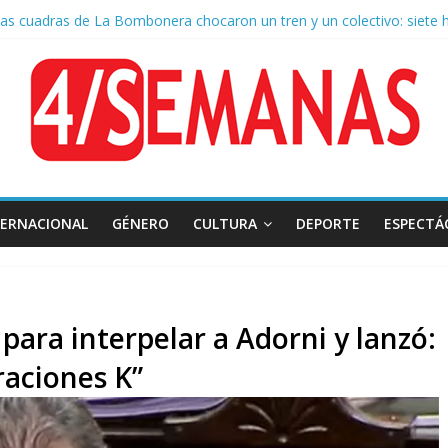
as cuadras de La Bombonera chocaron un tren y un colectivo: siete 
e San Cayetano: masiva marcha a Plaza de Mayo de sindicatos y orga
 por la muerte de Leandro Rud, histórico representante y conductor 
la aprobación de la ley de propiedad privada, Bullrich apuntó: “Vino u
 AFA: el juez Amarante calificó de “ficción judicial” el traslado del 
TERNACIONAL
GÉNERO
CULTURA
DEPORTE
ESPECTÁ
para interpelar a Adorni y lanzó:
aciones K”