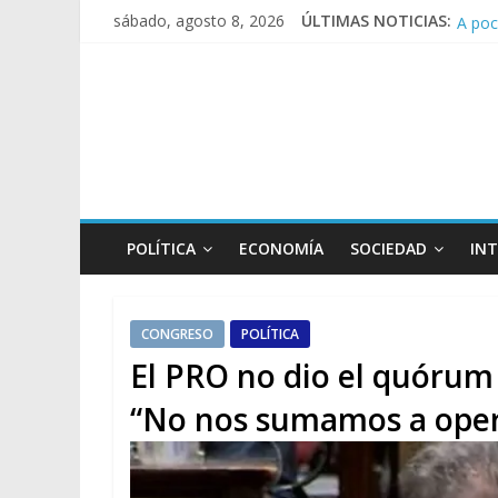
A poc
sábado, agosto 8, 2026
ÚLTIMAS NOTICIAS:
Día d
Pesar
Tras 
Causa
POLÍTICA
ECONOMÍA
SOCIEDAD
IN
CONGRESO
POLÍTICA
El PRO no dio el quórum 
“No nos sumamos a oper