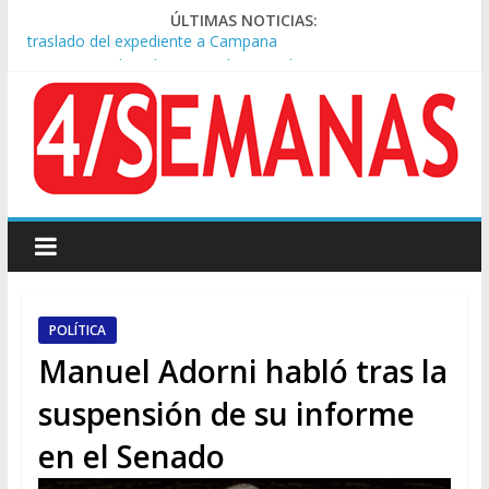
ÚLTIMAS NOTICIAS:
A pocas cuadras de La Bombonera chocaron un tren y un
colectivo: siete heridos
Día de San Cayetano: masiva marcha a Plaza de Mayo de
sindicatos y organizaciones sociales
Pesar por la muerte de Leandro Rud, histórico representante
y conductor de TV
Tras la aprobación de la ley de propiedad privada, Bullrich
apuntó: “Vino un poco endiablada”
Causa AFA: el juez Amarante calificó de “ficción judicial” el
traslado del expediente a Campana
POLÍTICA
Manuel Adorni habló tras la
suspensión de su informe
en el Senado