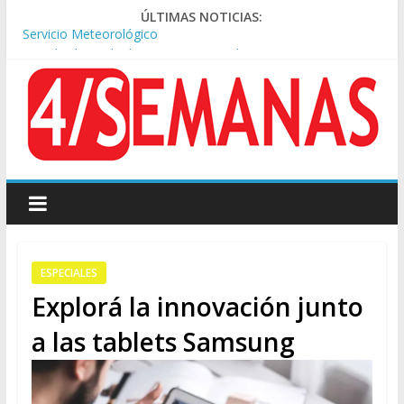
ÚLTIMAS NOTICIAS:
Los alquileres de departamentos en la CABA aumentaron
1,6% en julio
Represión frente al Congreso: tres detenidos durante la
protesta contra la Ley de Propiedad Privada
Sturzenegger defendió la Ley de Tierras y lamentó el retiro
del capítulo de extranjerización
Sáenz endurece su postura: rechaza cambios en Manejo del
Fuego y defiende la Ley de Tierras
Tormentas severas y fuertes ráfagas de viento: alerta del
Servicio Meteorológico
ESPECIALES
Explorá la innovación junto
a las tablets Samsung