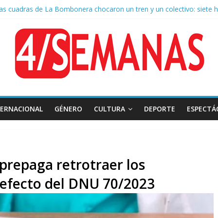
as cuadras de La Bombonera chocaron un tren y un colectivo: siete h
e San Cayetano: masiva marcha a Plaza de Mayo de sindicatos y orga
 por la muerte de Leandro Rud, histórico representante y conductor 
a aprobación de la ley de propiedad privada, Bullrich apuntó: “Vino u
AFA: el juez Amarante calificó de “ficción judicial” el traslado del e
TERNACIONAL
GÉNERO
CULTURA
DEPORTE
ESPECTÁ
 prepaga retrotraer los
 efecto del DNU 70/2023