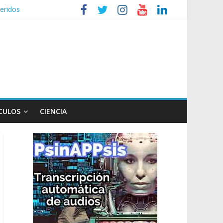
eridos
nizaciones sociales
de TV
n poco endiablada”
xpediente a Campana
CULOS
CIENCIA