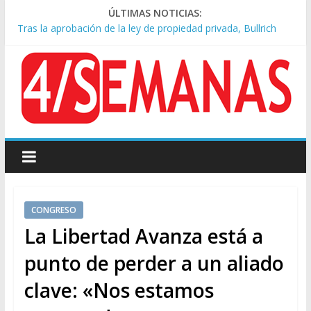
ÚLTIMAS NOTICIAS:
Tras la aprobación de la ley de propiedad privada, Bullrich
apuntó: “Vino un poco endiablada”
Causa AFA: el juez Amarante calificó de “ficción judicial” el
traslado del expediente a Campana
A pocas cuadras de La Bombonera chocaron un tren y un
colectivo: siete heridos
Día de San Cayetano: masiva marcha a Plaza de Mayo de
sindicatos y organizaciones sociales
Pesar por la muerte de Leandro Rud, histórico representante
y conductor de TV
CONGRESO
La Libertad Avanza está a
punto de perder a un aliado
clave: «Nos estamos