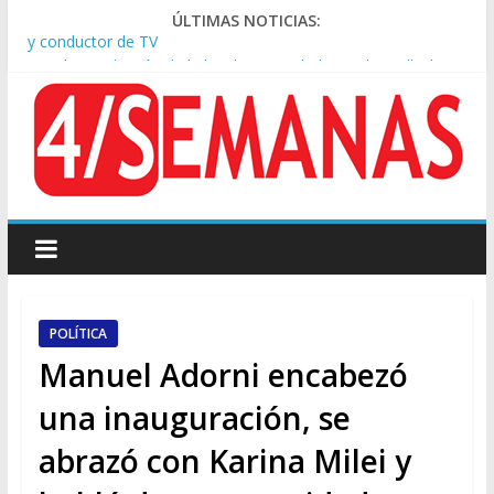
ÚLTIMAS NOTICIAS:
Tras la aprobación de la ley de propiedad privada, Bullrich
apuntó: “Vino un poco endiablada”
Causa AFA: el juez Amarante calificó de “ficción judicial” el
traslado del expediente a Campana
A pocas cuadras de La Bombonera chocaron un tren y un
colectivo: siete heridos
Día de San Cayetano: masiva marcha a Plaza de Mayo de
sindicatos y organizaciones sociales
Pesar por la muerte de Leandro Rud, histórico representante
y conductor de TV
POLÍTICA
Manuel Adorni encabezó
una inauguración, se
abrazó con Karina Milei y