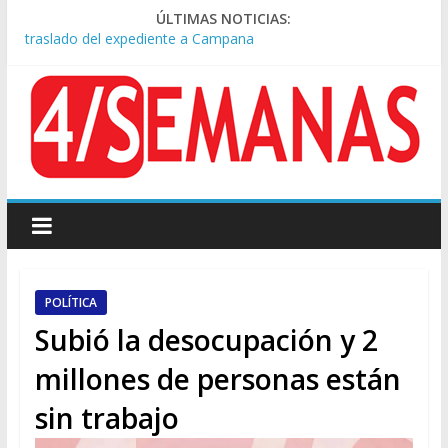
ÚLTIMAS NOTICIAS:
A pocas cuadras de La Bombonera chocaron un tren y un
colectivo: siete heridos
Día de San Cayetano: masiva marcha a Plaza de Mayo de
sindicatos y organizaciones sociales
Pesar por la muerte de Leandro Rud, histórico representante
y conductor de TV
Tras la aprobación de la ley de propiedad privada, Bullrich
apuntó: “Vino un poco endiablada”
Causa AFA: el juez Amarante calificó de “ficción judicial” el
traslado del expediente a Campana
POLÍTICA
Subió la desocupación y 2
millones de personas están
sin trabajo