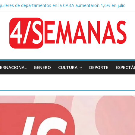
quileres de departamentos en la CABA aumentaron 1,6% en julio
o a la Ley de Tierras: se espera un fuerte operativo frente al Congre
 Tierras: el rechazo ganó en las redes
 Belgrano: reparación histórica en el solar natal
tas severas y fuertes ráfagas de viento: alerta del Servicio Meteoro
TERNACIONAL
GÉNERO
CULTURA
DEPORTE
ESPECTÁ