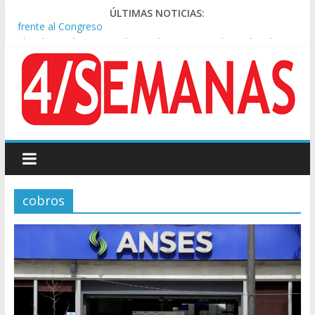
ÚLTIMAS NOTICIAS:
El rechazo al proyecto de Ley de Tierras predominó en las
redes
Manuel Belgrano: Reparación Historia en el solar natal
Confirmado: el papa León XIV visitará la Argentina entre el 8 y
el 11 de noviembre
Crisis diplomática: Brasil retiró a su embajador de la Argentina
tras los insultos de Milei a Lula
Rechazo a la Ley de Tierras: se espera un fuerte operativo
frente al Congreso
cobros