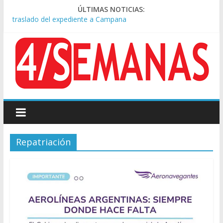
ÚLTIMAS NOTICIAS:
A pocas cuadras de La Bombonera chocaron un tren y un
colectivo: siete heridos
Día de San Cayetano: masiva marcha a Plaza de Mayo de
sindicatos y organizaciones sociales
Pesar por la muerte de Leandro Rud, histórico representante
y conductor de TV
Tras la aprobación de la ley de propiedad privada, Bullrich
apuntó: “Vino un poco endiablada”
Causa AFA: el juez Amarante calificó de “ficción judicial” el
traslado del expediente a Campana
Repatriación