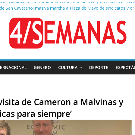
 de San Cayetano: masiva marcha a Plaza de Mayo de sindicatos y or
r por la muerte de Leandro Rud, histórico representante y conducto
 la aprobación de la ley de propiedad privada, Bullrich apuntó: “Vino
a AFA: el juez Amarante calificó de “ficción judicial” el traslado del
TERNACIONAL
GÉNERO
CULTURA
DEPORTE
ESPECTÁ
 visita de Cameron a Malvinas y
icas para siempre’