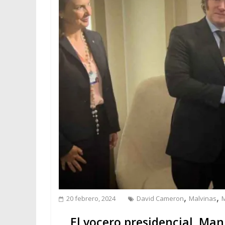
,
,
20 febrero, 2024
David Cameron
Malvinas
M
El vocero presidencial, Man