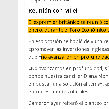
Reunión con Milei
El expremier británico se reunió c
enero, durante el Foro Económico 
En esa ocasión se habló de «una
re
«promover las inversiones inglesas
que «
no avanzaron en profundidad
«No avanzamos en profundidad, sí
donde nuestra canciller Diana Mond
en buscar una solución al tema», 
entonces fuentes oficiales.
Cameron ayer reiteró el planteo br