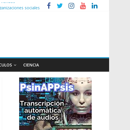
ganizaciones sociales
r de TV
 un poco endiablada”
 expediente a Campana
CULOS
CIENCIA