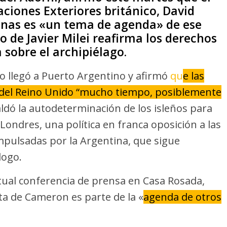
aciones Exteriores británico, David
vinas es «un tema de agenda» de ese
o de Javier Milei reafirma los derechos
 sobre el archipiélago.
co llegó a Puerto Argentino y afirmó
qu
e las
n del Reino Unido “mucho tiempo, posiblemente
aldó la autodeterminación de los isleños para
Londres, una política en franca oposición a las
mpulsadas por la Argentina, que sigue
logo.
tual conferencia de prensa en Casa Rosada,
ta de Cameron es parte de la «
agenda de otros