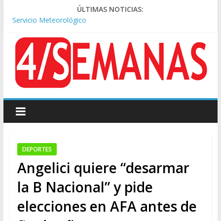
Tormentas severas y fuertes ráfagas de viento: alerta del
ÚLTIMAS NOTICIAS:
Servicio Meteorológico
Los alquileres de departamentos en la CABA aumentaron
1,6% en julio
Represión frente al Congreso: tres detenidos durante la
protesta contra la Ley de Propiedad Privada
Sturzenegger defendió la Ley de Tierras y lamentó el retiro
del capítulo de extranjerización
Sáenz endurece su postura: rechaza cambios en Manejo del
Fuego y defiende la Ley de Tierras
DEPORTES
Angelici quiere “desarmar
la B Nacional” y pide
elecciones en AFA antes de