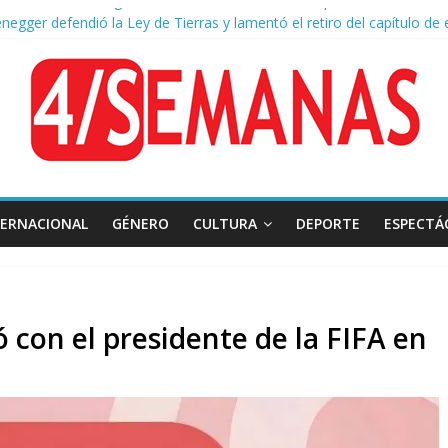
negger defendió la Ley de Tierras y lamentó el retiro del capítulo de 
a aprobación de la ley de propiedad privada, Bullrich apuntó: “Vino u
of asistió a San Cayetano y criticó al Gobierno por la ley de propiedad 
naron a la red social Meta a pagar US$567 millones por afectar la sa
TERNACIONAL
GÉNERO
CULTURA
DEPORTE
ESPECTÁ
con el presidente de la FIFA en