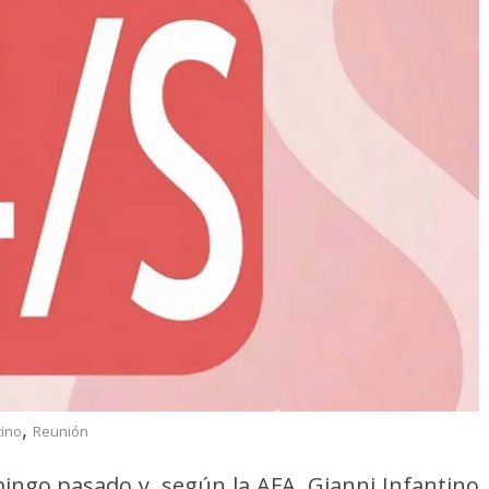
,
tino
Reunión
mingo pasado y, según la AFA, Gianni Infantino