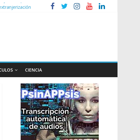
extranjerización
n poco endiablada”
privada
lud mental de niños
CULOS
CIENCIA