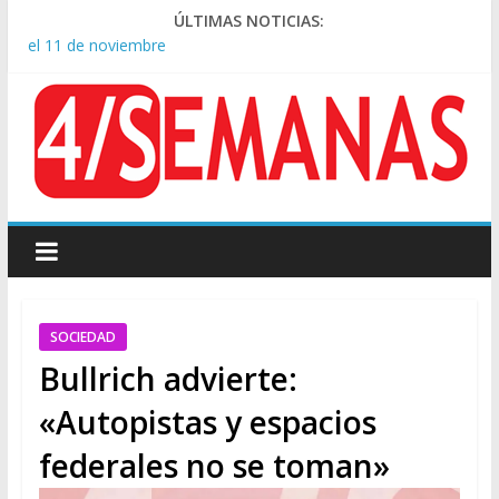
Confirmado: el papa León XIV visitará la Argentina entre el 8 y
ÚLTIMAS NOTICIAS:
el 11 de noviembre
Crisis diplomática: Brasil retiró a su embajador de la Argentina
tras los insultos de Milei a Lula
Rechazo a la Ley de Tierras: se espera un fuerte operativo
frente al Congreso
El rechazo al proyecto de Ley de Tierras predominó en las
redes
Manuel Belgrano: Reparación Historia en el solar natal
SOCIEDAD
Bullrich advierte:
«Autopistas y espacios
federales no se toman»