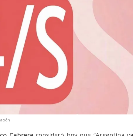
lación
sco Cabrera
consideró hoy que “Argentina ya