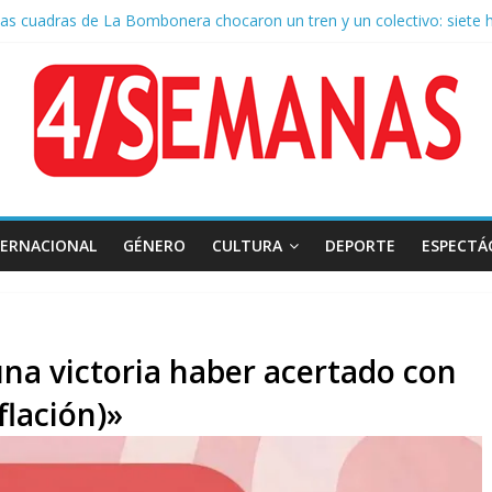
as cuadras de La Bombonera chocaron un tren y un colectivo: siete 
e San Cayetano: masiva marcha a Plaza de Mayo de sindicatos y orga
 por la muerte de Leandro Rud, histórico representante y conductor 
la aprobación de la ley de propiedad privada, Bullrich apuntó: “Vino u
TERNACIONAL
GÉNERO
CULTURA
DEPORTE
ESPECTÁ
una victoria haber acertado con
flación)»