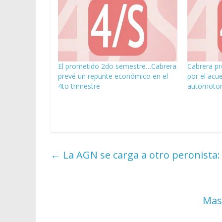
El prometido 2do semestre…Cabrera
Cabrera p
prevé un repunte económico en el
por el acu
4to trimestre
automoto
←
La AGN se carga a otro peronista:
Mass