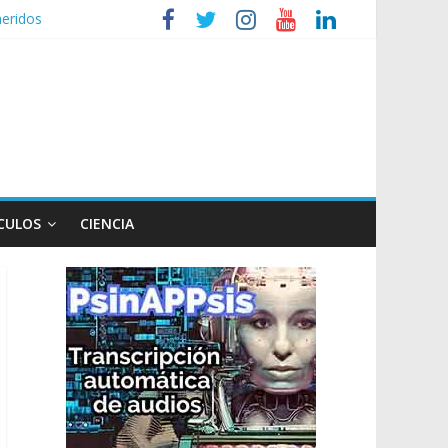
heridos
nizaciones sociales
de TV
n poco endiablada”
CULOS
CIENCIA