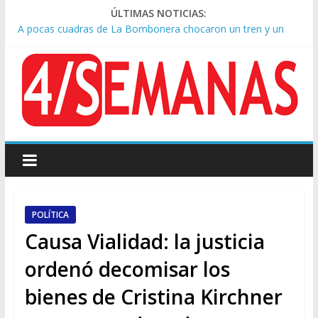
ÚLTIMAS NOTICIAS:
A pocas cuadras de La Bombonera chocaron un tren y un
colectivo: siete heridos
Día de San Cayetano: masiva marcha a Plaza de Mayo de
sindicatos y organizaciones sociales
Pesar por la muerte de Leandro Rud, histórico representante
y conductor de TV
Tras la aprobación de la ley de propiedad privada, Bullrich
apuntó: “Vino un poco endiablada”
Causa AFA: el juez Amarante calificó de “ficción judicial” el
traslado del expediente a Campana
POLÍTICA
Causa Vialidad: la justicia
ordenó decomisar los
bienes de Cristina Kirchner