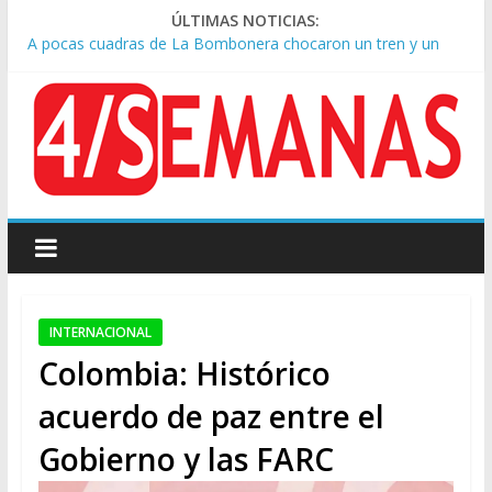
ÚLTIMAS NOTICIAS:
A pocas cuadras de La Bombonera chocaron un tren y un
colectivo: siete heridos
Día de San Cayetano: masiva marcha a Plaza de Mayo de
sindicatos y organizaciones sociales
Pesar por la muerte de Leandro Rud, histórico representante
y conductor de TV
Tras la aprobación de la ley de propiedad privada, Bullrich
apuntó: “Vino un poco endiablada”
Causa AFA: el juez Amarante calificó de “ficción judicial” el
traslado del expediente a Campana
INTERNACIONAL
Colombia: Histórico
acuerdo de paz entre el
Gobierno y las FARC