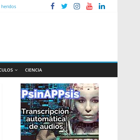
 heridos
ganizaciones sociales
r de TV
 un poco endiablada”
CULOS
CIENCIA