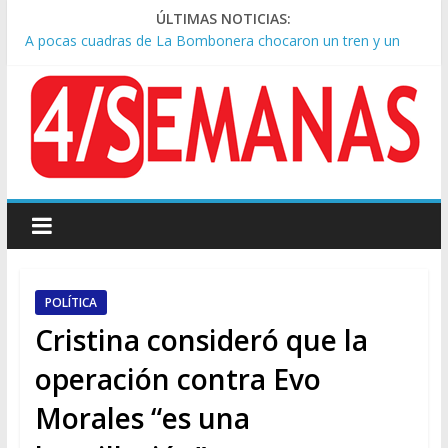
ÚLTIMAS NOTICIAS:
A pocas cuadras de La Bombonera chocaron un tren y un
colectivo: siete heridos
Día de San Cayetano: masiva marcha a Plaza de Mayo de
sindicatos y organizaciones sociales
Pesar por la muerte de Leandro Rud, histórico representante
y conductor de TV
Tras la aprobación de la ley de propiedad privada, Bullrich
apuntó: “Vino un poco endiablada”
Causa AFA: el juez Amarante calificó de “ficción judicial” el
traslado del expediente a Campana
POLÍTICA
Cristina consideró que la
operación contra Evo
Morales “es una