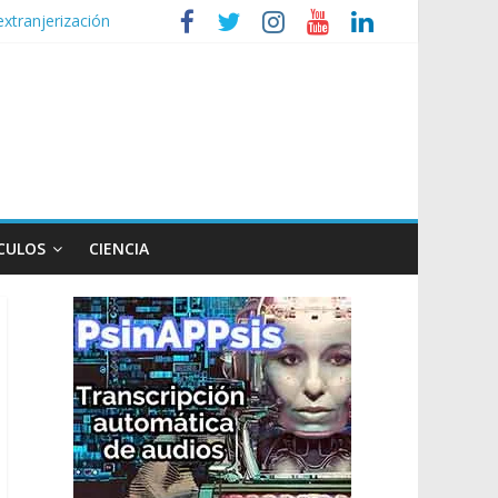
extranjerización
de la Ley de Tierras
lógico
 Ley de Propiedad Privada
CULOS
CIENCIA