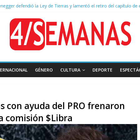
negger defendió la Ley de Tierras y lamentó el retiro del capítulo de 
 endurece su postura: rechaza cambios en Manejo del Fuego y defien
ntas severas y fuertes ráfagas de viento: alerta del Servicio Meteoro
lquileres de departamentos en la CABA aumentaron 1,6% en julio
sión frente al Congreso: tres detenidos durante la protesta contra la
TERNACIONAL
GÉNERO
CULTURA
DEPORTE
ESPECTÁ
ios con ayuda del PRO frenaron
a comisión $Libra