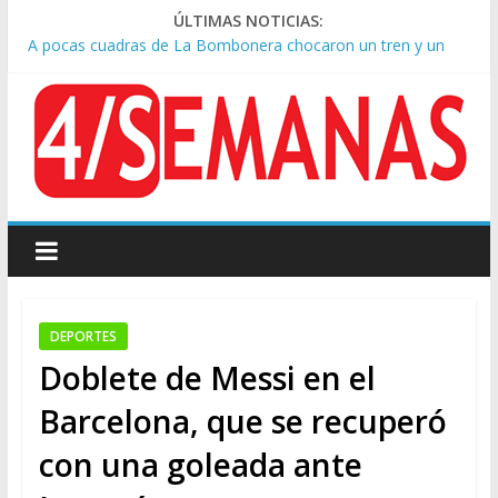
ÚLTIMAS NOTICIAS:
A pocas cuadras de La Bombonera chocaron un tren y un
colectivo: siete heridos
Día de San Cayetano: masiva marcha a Plaza de Mayo de
sindicatos y organizaciones sociales
Pesar por la muerte de Leandro Rud, histórico representante
y conductor de TV
Tras la aprobación de la ley de propiedad privada, Bullrich
apuntó: “Vino un poco endiablada”
Causa AFA: el juez Amarante calificó de “ficción judicial” el
traslado del expediente a Campana
DEPORTES
Doblete de Messi en el
Barcelona, que se recuperó
con una goleada ante