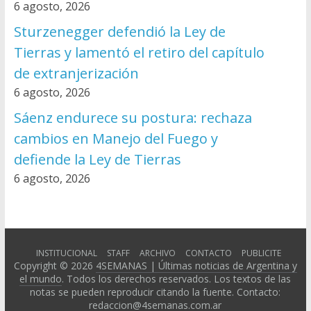
6 agosto, 2026
Sturzenegger defendió la Ley de
Tierras y lamentó el retiro del capítulo
de extranjerización
6 agosto, 2026
Sáenz endurece su postura: rechaza
cambios en Manejo del Fuego y
defiende la Ley de Tierras
6 agosto, 2026
INSTITUCIONAL
STAFF
ARCHIVO
CONTACTO
PUBLICITE
Copyright © 2026
4SEMANAS | Últimas noticias de Argentina y
el mundo
. Todos los derechos reservados. Los textos de las
notas se pueden reproducir citando la fuente. Contacto:
redaccion@4semanas.com.ar