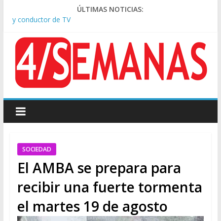
Pesar por la muerte de Leandro Rud, histórico representante
ÚLTIMAS NOTICIAS:
y conductor de TV
Tras la aprobación de la ley de propiedad privada, Bullrich
apuntó: “Vino un poco endiablada”
Causa AFA: el juez Amarante calificó de “ficción judicial” el
traslado del expediente a Campana
A pocas cuadras de La Bombonera chocaron un tren y un
colectivo: siete heridos
Día de San Cayetano: masiva marcha a Plaza de Mayo de
sindicatos y organizaciones sociales
SOCIEDAD
El AMBA se prepara para
recibir una fuerte tormenta
el martes 19 de agosto