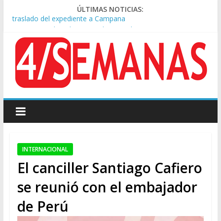
ÚLTIMAS NOTICIAS:
A pocas cuadras de La Bombonera chocaron un tren y un
colectivo: siete heridos
Día de San Cayetano: masiva marcha a Plaza de Mayo de
sindicatos y organizaciones sociales
Pesar por la muerte de Leandro Rud, histórico representante
y conductor de TV
Tras la aprobación de la ley de propiedad privada, Bullrich
apuntó: “Vino un poco endiablada”
Causa AFA: el juez Amarante calificó de “ficción judicial” el
traslado del expediente a Campana
INTERNACIONAL
El canciller Santiago Cafiero
se reunió con el embajador
de Perú