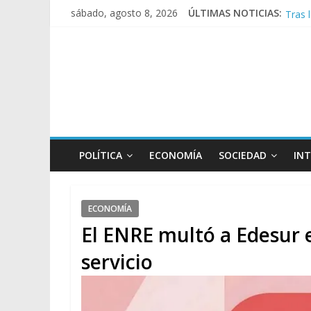
Tras 
sábado, agosto 8, 2026
ÚLTIMAS NOTICIAS:
Causa
A poc
Día d
POLÍTICA
ECONOMÍA
SOCIEDAD
IN
ECONOMÍA
El ENRE multó a Edesur 
servicio