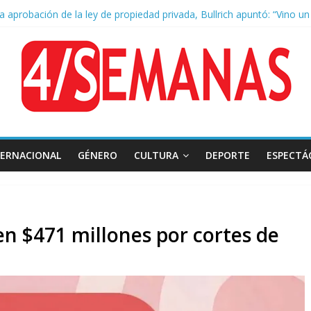
la aprobación de la ley de propiedad privada, Bullrich apuntó: “Vino u
 AFA: el juez Amarante calificó de “ficción judicial” el traslado del 
as cuadras de La Bombonera chocaron un tren y un colectivo: siete 
e San Cayetano: masiva marcha a Plaza de Mayo de sindicatos y orga
TERNACIONAL
GÉNERO
CULTURA
DEPORTE
ESPECTÁ
en $471 millones por cortes de