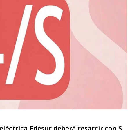
eléctrica Edesur deberá resarcir con $