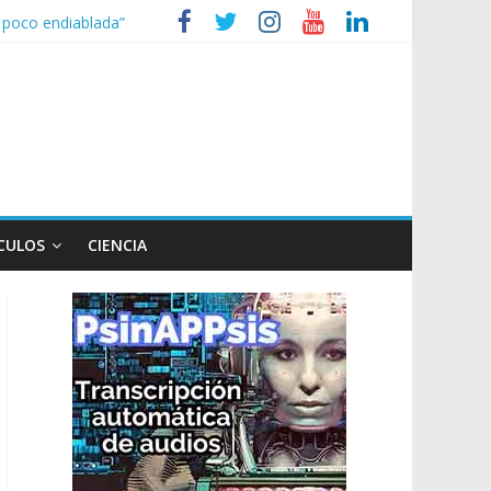
n poco endiablada”
expediente a Campana
heridos
nizaciones sociales
CULOS
CIENCIA