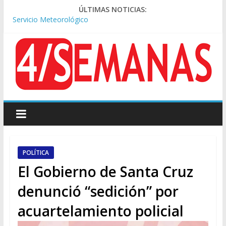
ÚLTIMAS NOTICIAS:
Los alquileres de departamentos en la CABA aumentaron
1,6% en julio
Rechazo a la Ley de Tierras: se espera un fuerte operativo
frente al Congreso
Ley de Tierras: el rechazo ganó en las redes
Manuel Belgrano: reparación histórica en el solar natal
Tormentas severas y fuertes ráfagas de viento: alerta del
Servicio Meteorológico
POLÍTICA
El Gobierno de Santa Cruz
denunció “sedición” por
acuartelamiento policial