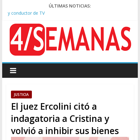
Pesar por la muerte de Leandro Rud, histórico representante
ÚLTIMAS NOTICIAS:
y conductor de TV
Tras la aprobación de la ley de propiedad privada, Bullrich
apuntó: “Vino un poco endiablada”
Causa AFA: el juez Amarante calificó de “ficción judicial” el
traslado del expediente a Campana
A pocas cuadras de La Bombonera chocaron un tren y un
colectivo: siete heridos
Día de San Cayetano: masiva marcha a Plaza de Mayo de
sindicatos y organizaciones sociales
JUSTICIA
El juez Ercolini citó a
indagatoria a Cristina y
volvió a inhibir sus bienes