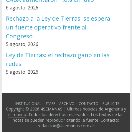
6 agosto, 2026
Rechazo a la Ley de Tierras: se espera
un fuerte operativo frente al
Congreso
5 agosto, 2026
Ley de Tierras: el rechazo ganó en las
redes
5 agosto, 2026
INSTITUCIONAL
STAFF
ARCHIVO
CONTACTO
PUBLICITE
Copyright © 2026
4SEMANAS | Últimas noticias de Argentina y
el mundo
. Todos los derechos reservados. Los textos de las
notas se pueden reproducir citando la fuente. Contacto:
redaccion@4semanas.com.ar