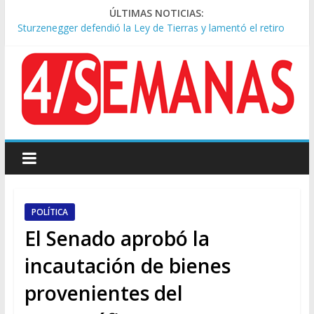
ÚLTIMAS NOTICIAS:
Sturzenegger defendió la Ley de Tierras y lamentó el retiro
del capítulo de extranjerización
Tras la aprobación de la ley de propiedad privada, Bullrich
apuntó: “Vino un poco endiablada”
Kicillof asistió a San Cayetano y criticó al Gobierno por la ley
de propiedad privada
Condenaron a la red social Meta a pagar US$567 millones por
afectar la salud mental de niños
Represión frente al Congreso: tres detenidos durante la
protesta contra la Ley de Propiedad Privada
POLÍTICA
El Senado aprobó la
incautación de bienes
provenientes del