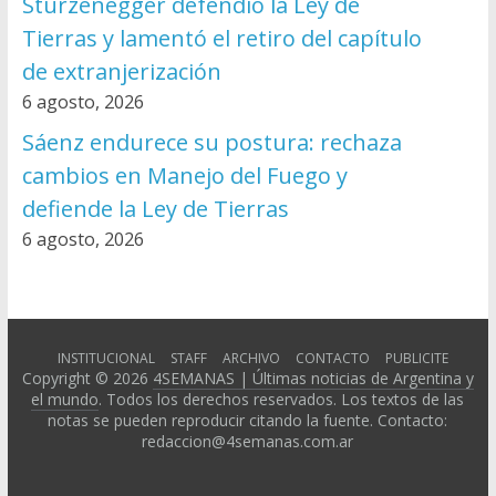
Sturzenegger defendió la Ley de
Tierras y lamentó el retiro del capítulo
de extranjerización
6 agosto, 2026
Sáenz endurece su postura: rechaza
cambios en Manejo del Fuego y
defiende la Ley de Tierras
6 agosto, 2026
INSTITUCIONAL
STAFF
ARCHIVO
CONTACTO
PUBLICITE
Copyright © 2026
4SEMANAS | Últimas noticias de Argentina y
el mundo
. Todos los derechos reservados. Los textos de las
notas se pueden reproducir citando la fuente. Contacto:
redaccion@4semanas.com.ar