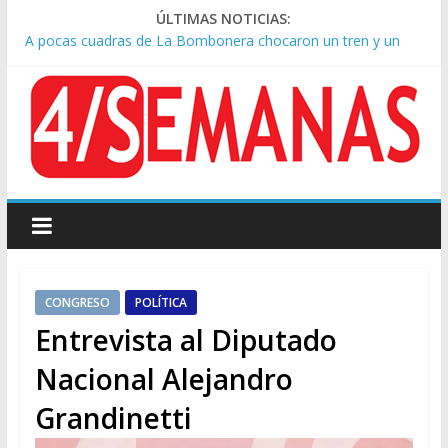
ÚLTIMAS NOTICIAS:
A pocas cuadras de La Bombonera chocaron un tren y un
colectivo: siete heridos
Día de San Cayetano: masiva marcha a Plaza de Mayo de
sindicatos y organizaciones sociales
Pesar por la muerte de Leandro Rud, histórico representante
y conductor de TV
Tras la aprobación de la ley de propiedad privada, Bullrich
apuntó: “Vino un poco endiablada”
Causa AFA: el juez Amarante calificó de “ficción judicial” el
traslado del expediente a Campana
CONGRESO
POLÍTICA
Entrevista al Diputado
Nacional Alejandro
Grandinetti