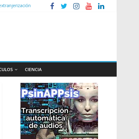
extranjerización
de la Ley de Tierras
lógico
 Ley de Propiedad Privada
CULOS
CIENCIA