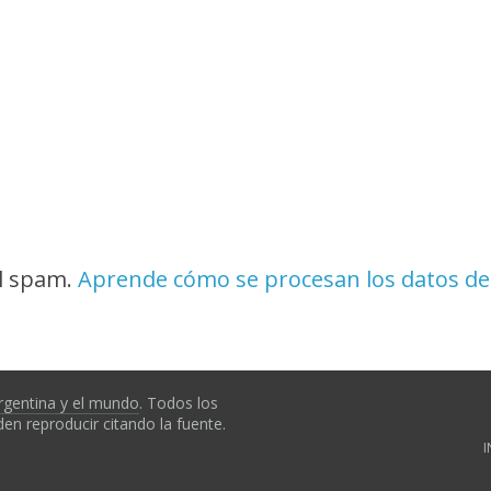
el spam.
Aprende cómo se procesan los datos de
rgentina y el mundo
. Todos los
en reproducir citando la fuente.
I