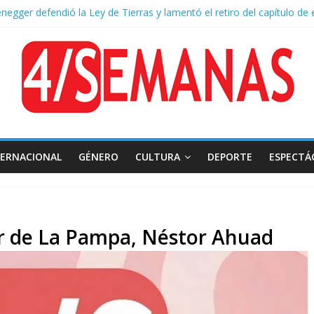
negger defendió la Ley de Tierras y lamentó el retiro del capítulo de 
 endurece su postura: rechaza cambios en Manejo del Fuego y defien
ntas severas y fuertes ráfagas de viento: alerta del Servicio Meteoro
lquileres de departamentos en la CABA aumentaron 1,6% en julio
sión frente al Congreso: tres detenidos durante la protesta contra la
TERNACIONAL
GÉNERO
CULTURA
DEPORTE
ESPECTÁ
or de La Pampa, Néstor Ahuad