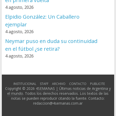
en primera vuelta
4 agosto, 2026
Elpidio González: Un Caballero
ejemplar
4 agosto, 2026
Neymar puso en duda su continuidad
en el fútbol ¿se retira?
4 agosto, 2026
INSTITUCIONAL
STAFF
ARCHIVO
CONTACTO
PUBLICITE
Copyright © 2026
4SEMANAS | Últimas noticias de Argentina y
el mundo
. Todos los derechos reservados. Los textos de las
notas se pueden reproducir citando la fuente. Contacto:
redaccion@4semanas.com.ar