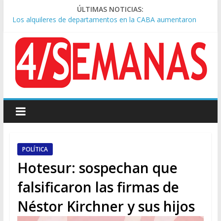
ÚLTIMAS NOTICIAS:
Los alquileres de departamentos en la CABA aumentaron
1,6% en julio
Rechazo a la Ley de Tierras: se espera un fuerte operativo
frente al Congreso
Ley de Tierras: el rechazo ganó en las redes
Manuel Belgrano: reparación histórica en el solar natal
Tormentas severas y fuertes ráfagas de viento: alerta del
Servicio Meteorológico
POLÍTICA
Hotesur: sospechan que
falsificaron las firmas de
Néstor Kirchner y sus hijos