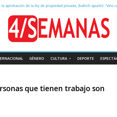
 la aprobación de la ley de propiedad privada, Bullrich apuntó: “Vino
a AFA: el juez Amarante calificó de “ficción judicial” el traslado del
ocas cuadras de La Bombonera chocaron un tren y un colectivo: siete
 de San Cayetano: masiva marcha a Plaza de Mayo de sindicatos y or
TERNACIONAL
GÉNERO
CULTURA
DEPORTE
ESPECTÁ
ersonas que tienen trabajo son