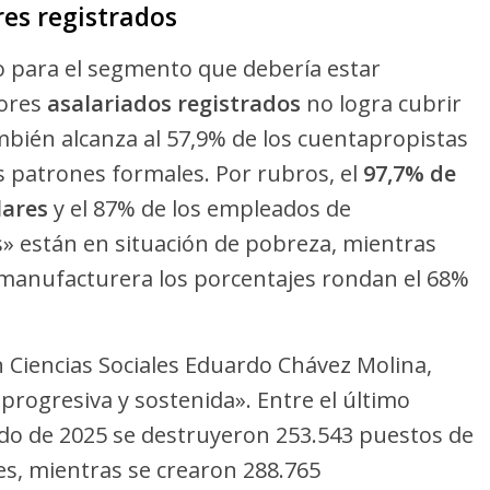
res registrados
o para el segmento que debería estar
dores
asalariados registrados
no logra cubrir
mbién alcanza al 57,9% de los cuentapropistas
los patrones formales. Por rubros, el
97,7% de
lares
y el 87% de los empleados de
s» están en situación de pobreza, mientras
a manufacturera los porcentajes rondan el 68%
en Ciencias Sociales Eduardo Chávez Molina,
rogresiva y sostenida». Entre el último
odo de 2025 se destruyeron 253.543 puestos de
es, mientras se crearon 288.765