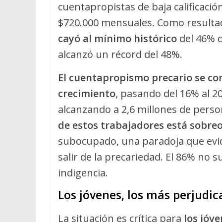
cuentapropistas de baja calificaci
$720.000 mensuales. Como resulta
cayó al mínimo histórico
del 46% d
alcanzó un récord del 48%.
El cuentapropismo precario se co
crecimiento
, pasando del 16% al 2
alcanzando a 2,6 millones de pers
de estos trabajadores está sobr
subocupado, una paradoja que evid
salir de la precariedad. El 86% no s
indigencia.
Los jóvenes, los más perjudi
La situación es crítica para
los jóv