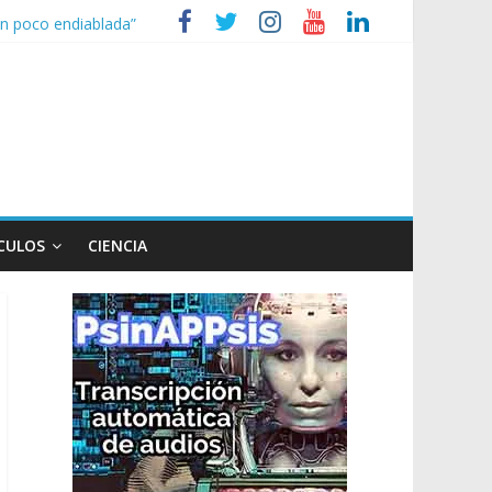
 un poco endiablada”
 expediente a Campana
 heridos
ganizaciones sociales
CULOS
CIENCIA