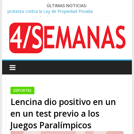
ÚLTIMAS NOTICIAS:
Sturzenegger defendió la Ley de Tierras y lamentó el retiro
del capítulo de extranjerización
Sáenz endurece su postura: rechaza cambios en Manejo del
Fuego y defiende la Ley de Tierras
Tormentas severas y fuertes ráfagas de viento: alerta del
Servicio Meteorológico
Los alquileres de departamentos en la CABA aumentaron
1,6% en julio
Represión frente al Congreso: tres detenidos durante la
protesta contra la Ley de Propiedad Privada
DEPORTES
Lencina dio positivo en un
en un test previo a los
Juegos Paralímpicos