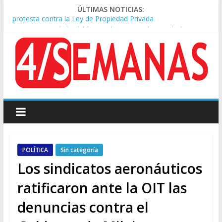
ÚLTIMAS NOTICIAS:
Sturzenegger defendió la Ley de Tierras y lamentó el retiro
del capítulo de extranjerización
Sáenz endurece su postura: rechaza cambios en Manejo del
Fuego y defiende la Ley de Tierras
Tormentas severas y fuertes ráfagas de viento: alerta del
Servicio Meteorológico
Los alquileres de departamentos en la CABA aumentaron
1,6% en julio
Represión frente al Congreso: tres detenidos durante la
protesta contra la Ley de Propiedad Privada
POLÍTICA
Sin categoría
Los sindicatos aeronáuticos
ratificaron ante la OIT las
denuncias contra el