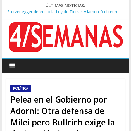
ÚLTIMAS NOTICIAS:
Sturzenegger defendió la Ley de Tierras y lamentó el retiro
del capítulo de extranjerización
Sáenz endurece su postura: rechaza cambios en Manejo del
Fuego y defiende la Ley de Tierras
Tormentas severas y fuertes ráfagas de viento: alerta del
Servicio Meteorológico
Los alquileres de departamentos en la CABA aumentaron
1,6% en julio
Represión frente al Congreso: tres detenidos durante la
protesta contra la Ley de Propiedad Privada
POLÍTICA
Pelea en el Gobierno por
Adorni: Otra defensa de
Milei pero Bullrich exige la