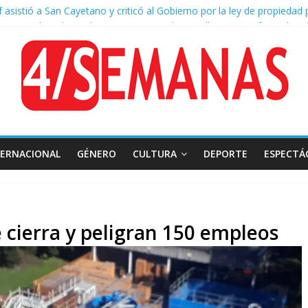
of asistió a San Cayetano y criticó al Gobierno por la ley de propiedad 
naron a la red social Meta a pagar US$567 millones por afectar la sa
sión frente al Congreso: tres detenidos durante la protesta contra la
negger defendió la Ley de Tierras y lamentó el retiro del capítulo de 
a aprobación de la ley de propiedad privada, Bullrich apuntó: “Vino u
TERNACIONAL
GÉNERO
CULTURA
DEPORTE
ESPECTÁ
 cierra y peligran 150 empleos