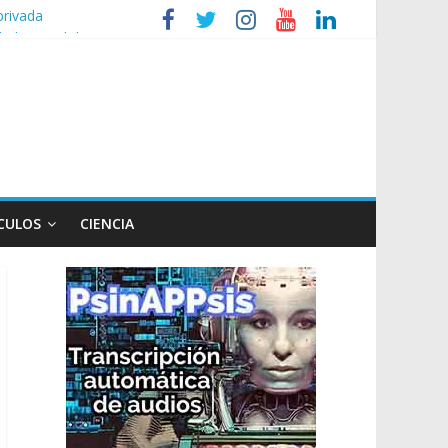
privada
lud mental de niños
 Ley de Propiedad Privada
extranjerización
n poco endiablada”
CULOS
CIENCIA