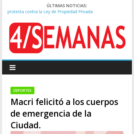
ÚLTIMAS NOTICIAS:
Sturzenegger defendió la Ley de Tierras y lamentó el retiro
del capítulo de extranjerización
Tras la aprobación de la ley de propiedad privada, Bullrich
apuntó: “Vino un poco endiablada”
Kicillof asistió a San Cayetano y criticó al Gobierno por la ley
de propiedad privada
Condenaron a la red social Meta a pagar US$567 millones por
afectar la salud mental de niños
Represión frente al Congreso: tres detenidos durante la
protesta contra la Ley de Propiedad Privada
DEPORTES
Macri felicitó a los cuerpos
de emergencia de la
Ciudad.