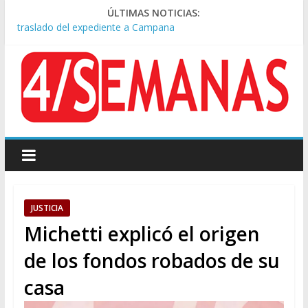
Causa AFA: el juez Amarante calificó de “ficción judicial” el
ÚLTIMAS NOTICIAS:
traslado del expediente a Campana
A pocas cuadras de La Bombonera chocaron un tren y un
colectivo: siete heridos
Día de San Cayetano: masiva marcha a Plaza de Mayo de
sindicatos y organizaciones sociales
Pesar por la muerte de Leandro Rud, histórico representante
y conductor de TV
Tras la aprobación de la ley de propiedad privada, Bullrich
apuntó: “Vino un poco endiablada”
JUSTICIA
Michetti explicó el origen
de los fondos robados de su
casa