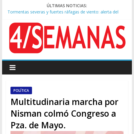
ÚLTIMAS NOTICIAS:
Tormentas severas y fuertes ráfagas de viento: alerta del
Servicio Meteorológico
Los alquileres de departamentos en la CABA aumentaron
1,6% en julio
Rechazo a la Ley de Tierras: se espera un fuerte operativo
frente al Congreso
Ley de Tierras: el rechazo ganó en las redes
Manuel Belgrano: reparación histórica en el solar natal
POLÍTICA
Multitudinaria marcha por
Nisman colmó Congreso a
Pza. de Mayo.