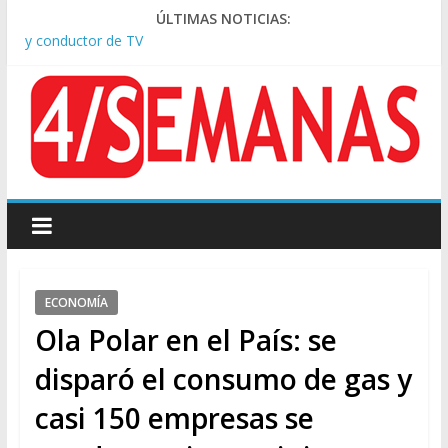
Pesar por la muerte de Leandro Rud, histórico representante
ÚLTIMAS NOTICIAS:
y conductor de TV
Tras la aprobación de la ley de propiedad privada, Bullrich
apuntó: “Vino un poco endiablada”
Causa AFA: el juez Amarante calificó de “ficción judicial” el
traslado del expediente a Campana
A pocas cuadras de La Bombonera chocaron un tren y un
colectivo: siete heridos
Día de San Cayetano: masiva marcha a Plaza de Mayo de
sindicatos y organizaciones sociales
ECONOMÍA
Ola Polar en el País: se
disparó el consumo de gas y
casi 150 empresas se